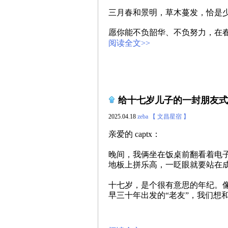
三月春和景明，草木蔓发，恰是
愿你能不负韶华、不负努力，在
阅读全文>>
给十七岁儿子的一封朋友式
2025.04.18
zeba
【 文昌星宿 】
亲爱的 captx：
晚间，我俩坐在饭桌前翻看着电
地板上拼乐高，一眨眼就要站在
十七岁，是个很有意思的年纪。
早三十年出发的“老友”，我们想