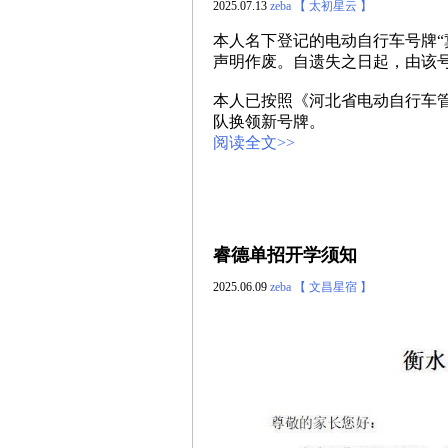
2025.07.13
zeba
【 太初星云 】
本人名下登记的电动自行车号牌“冀 TJ
声明作废。自遗失之日起，由该
本人已按照《河北省电动自行车
队换领新号牌。
阅读全文>>
睿德单招开学须知
2025.06.09
zeba
【 文昌星宿 】