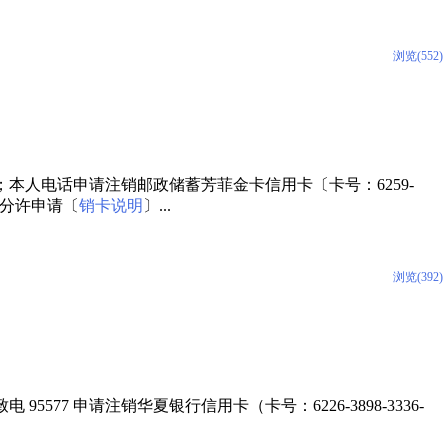
浏览(552)
时 32 分许；本人电话申请注销邮政储蓄芳菲金卡信用卡〔卡号：6259-
 52 分许申请〔
销卡说明
〕...
浏览(392)
3 分；致电 95577 申请注销华夏银行信用卡（卡号：6226-3898-3336-