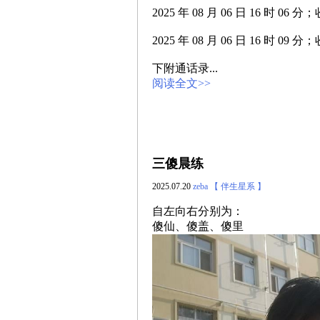
2025 年 08 月 06 日 16 
2025 年 08 月 06 日 16 时 
下附通话录...
阅读全文>>
三傻晨练
2025.07.20
zeba
【 伴生星系 】
自左向右分别为：
傻仙、傻盖、傻里