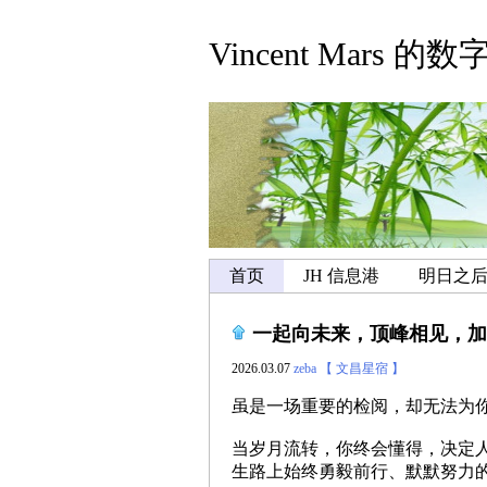
Vincent Mars 的
首页
JH 信息港
明日之
一起向未来，顶峰相见，加
2026.03.07
zeba
【 文昌星宿 】
虽是一场重要的检阅，却无法为
当岁月流转，你终会懂得，决定
生路上始终勇毅前行、默默努力