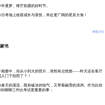
少年逐梦、锋芒初露的好时节。
春日考场上收获成长与喜悦，奔赴更广阔的星辰大海！
浏览(332)
家书
子相册中，你从小到大的照片，突然有点恍惚——昨天还在客厅
成人门下拍照了？！
像春天的溪流，既有破冰的锐气，又带着融雪的清冽。作为比你
和你聊聊三件比考试更重要的事：