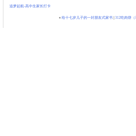
追梦起航-高中生家长打卡
«
给十七岁儿子的一封朋友式家书
|
312吃肉饼