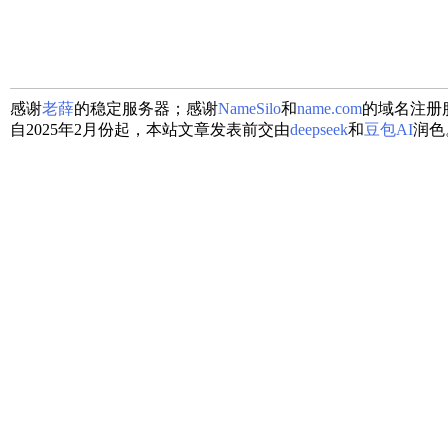
感谢
老薛
的稳定服务器；感谢
NameSilo
和
name.com
的域名注册
自2025年2月份起，本站文章发表前交由
deepseek
和
豆包AI
润色