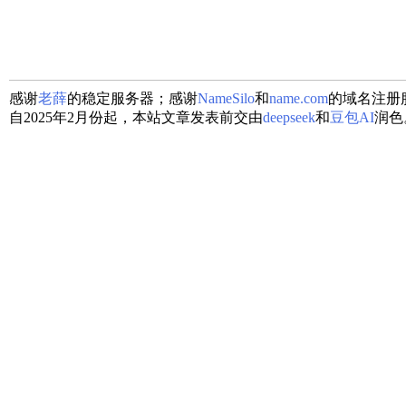
感谢
老薛
的稳定服务器；感谢
NameSilo
和
name.com
的域名注册
自2025年2月份起，本站文章发表前交由
deepseek
和
豆包AI
润色