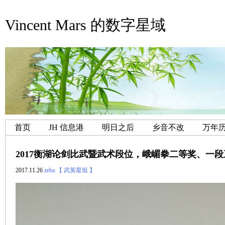
Vincent Mars 的数字星域
首页
JH 信息港
明日之后
乡音不改
万年
2017衡湖论剑比武暨武术段位，峨嵋拳二等奖、一
2017.11.26
zeba
【 武英星垣 】