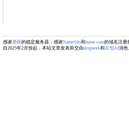
感谢
老薛
的稳定服务器；感谢
NameSilo
和
name.com
的域名注册
自2025年2月份起，本站文章发表前交由
deepseek
和
豆包AI
润色