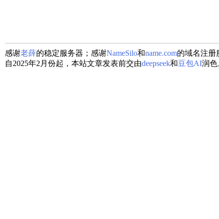
感谢
老薛
的稳定服务器；感谢
NameSilo
和
name.com
的域名注册
自2025年2月份起，本站文章发表前交由
deepseek
和
豆包AI
润色