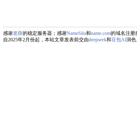
感谢
老薛
的稳定服务器；感谢
NameSilo
和
name.com
的域名注册
自2025年2月份起，本站文章发表前交由
deepseek
和
豆包AI
润色