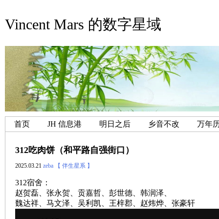
Vincent Mars 的数字星域
首页
JH 信息港
明日之后
乡音不改
万年
312吃肉饼（和平路自强街口）
2025.03.21
zeba
【 伴生星系 】
312宿舍：
赵贺磊、张永贺、贡嘉哲、彭世德、韩润泽、
魏达祥、马文泽、吴利凯、王梓郡、赵炜烨、张豪轩