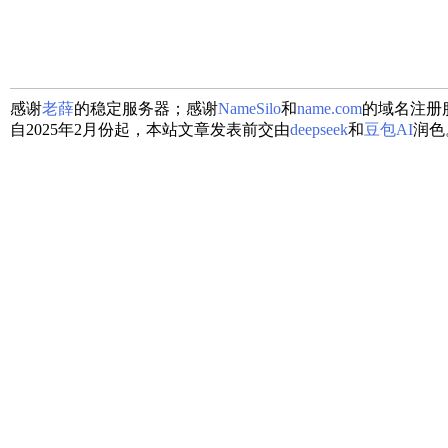
感谢
老薛
的稳定服务器；感谢
NameSilo
和
name.com
的域名注册
自2025年2月份起，本站文章发表前交由
deepseek
和
豆包AI
润色