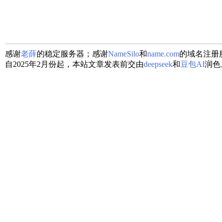
感谢
老薛
的稳定服务器；感谢
NameSilo
和
name.com
的域名注册
自2025年2月份起，本站文章发表前交由
deepseek
和
豆包AI
润色